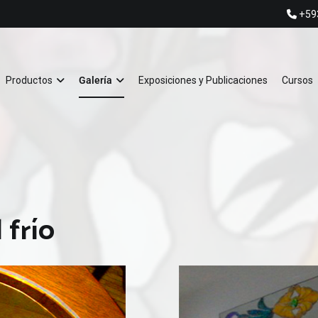
+59
VITRALES RAQUEL ES
Profesionales en Arte
Productos
Galería
Exposiciones y Publicaciones
Cursos
 frío