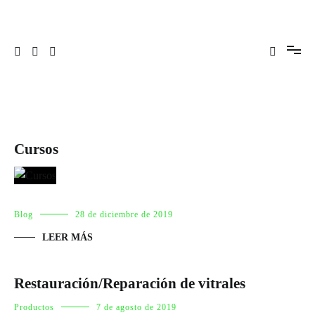
Ir
al
contenido
Profesionales en Arte
VITRALES RAQUEL ESCOVAR
Cursos
Blog
28 de diciembre de 2019
LEER MÁS
Restauración/Reparación de vitrales
Productos
7 de agosto de 2019